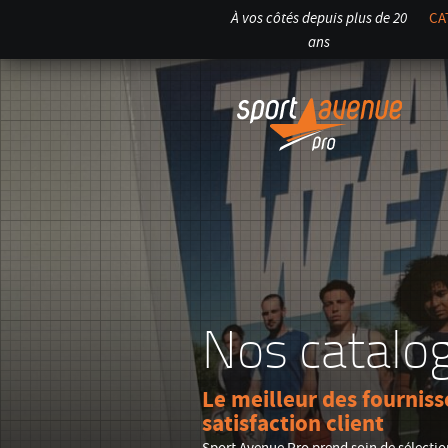
À vos côtés depuis plus de 20
CA
ans
Nos catalo
Le meilleur des fournisse
satisfaction client