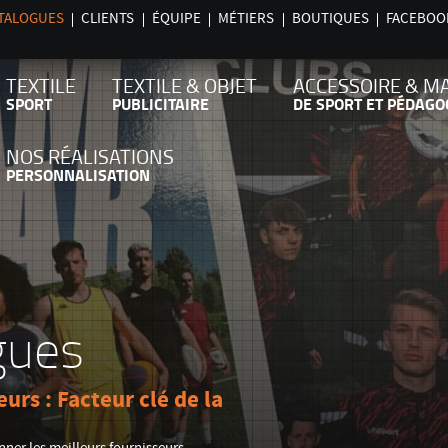
TALOGUES
CLIENTS
ÉQUIPE
MÉTIERS
BOUTIQUES
FACEBOO
TEXTILE
TEXTILE & OBJET
ACCESSOIRE & M
SPORT
PUBLICITAIRE
DE SPORT ET PÉDAGO
NOS RÉALISATIONS
PERSONNALISATION
gues
urs : Facteur clé de la